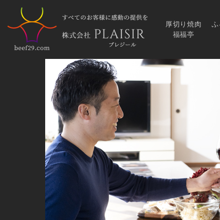
厚切り焼肉
ふ
福福亭