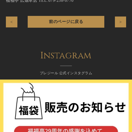
福福亭 広畑本店 TEL:079-238-0770
前のページに戻る
<
>
Instagram
プレジール 公式インスタグラム